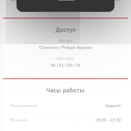
виза, American Express, Дебетовая карточка
Доступ
Метро
Charonne / Philippe Auguste
Автобус
56 / 61 / 69 / 74
Часы работы
Понедельник
Закрыто
Вторник
19:30 - 22:30