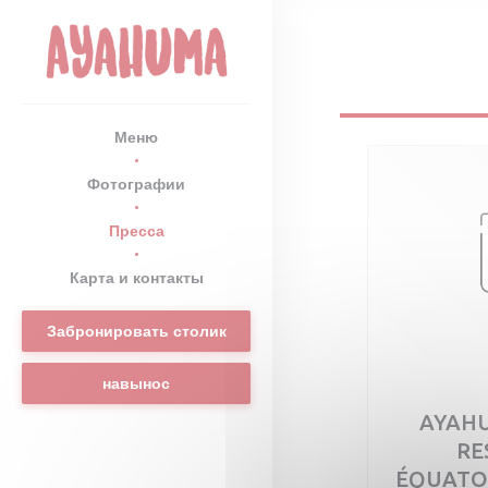
Панель управления cookies
Меню
Фотографии
Пресса
Карта и контакты
Забронировать столик
навынос
AYAHU
RE
ÉQUATO