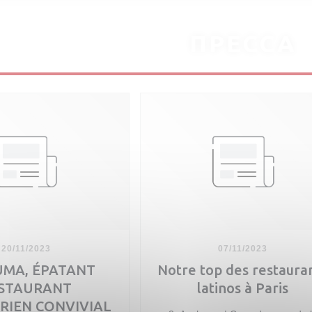
ПРЕССА
20/11/2023
07/11/2023
MA, ÉPATANT
Notre top des restaura
STAURANT
latinos à Paris
RIEN CONVIVIAL