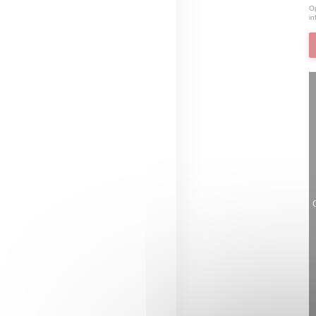
Op
in