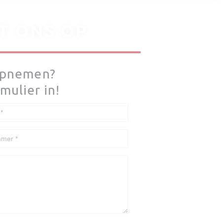
T ONS OP
 opnemen?
mulier in!