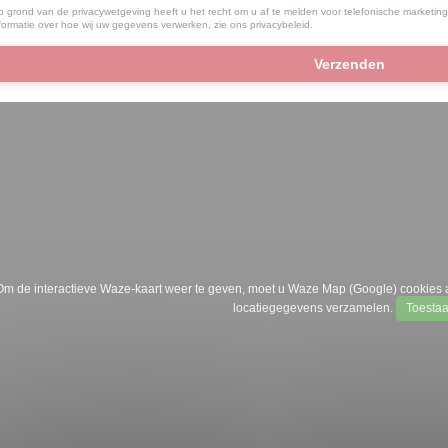
 grond van de privacywetgeving heeft u het recht om u af te melden voor telefonische marketing 
formatie over hoe wij uw gegevens verwerken, zie ons
privacybeleid
.
Om de interactieve Waze-kaart weer te geven, moet u Waze Map (Google) cookies 
locatiegegevens verzamelen.
Toesta