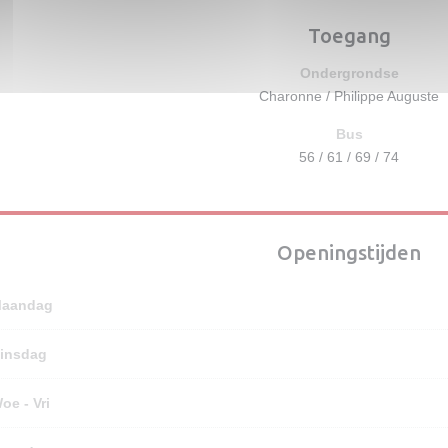
Toegang
Ondergrondse
Charonne / Philippe Auguste
Bus
56 / 61 / 69 / 74
Openingstijden
aandag
insdag
oe
-
Vri