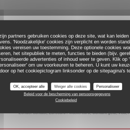
zijn partners gebruiken cookies op deze site, wat kan leiden
Algemene informati
ns. 'Noodzakelijke' cookies zijn verplicht en worden stand
ookies vereisen uw toestemming. Deze optionele cookies wo
Keuken
eren, het sitepubliek te meten, functies te bieden (bijv. ger
sonaliseerde advertenties of inhoud weer te geven. Klik op '
Produits de saison, Creatief, vers product, Eig
 'Personaliseer' om uw voorkeuren te beheren. U kunt uw keu
 door op het cookiepictogram linksonder op de sitepagina's te
Soort bedrijf
Latijns-Amerikaans restaurant
OK, accepteer alle
Weiger alle cookies
Personaliseer
Diensten
Beleid voor de bescherming van persoonsgegevens
Evenement planning, groepen, Geblokkeerde toegang
Cookiebeleid
Betaalmethoden
Zonder contact, Eurocard / Mastercard, Contant geld, Visa,