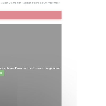
via het Bel-me-niet Register:
bel-me-niet.nl
. Voor meer
accepteren. Deze cookies kunnen navigatie- en
an