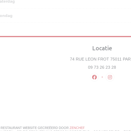
aterdag
ondag
Locatie
74 RUE LEON FROT 75011 PAR
09 73 26 23 28
Facebook ((opent 
Instagram 
((OPENT IN EEN NIEUW VENS
— RESTAURANT WEBSITE GECREËERD DOOR
ZENCHEF