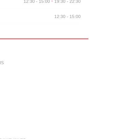
12:30 - 15:00
19:30 - 22:30
•
12:30 - 15:00
((opent in een nieuw venster))
IS
in een nieuw venster))
((opent in een nieuw venster))
TER))