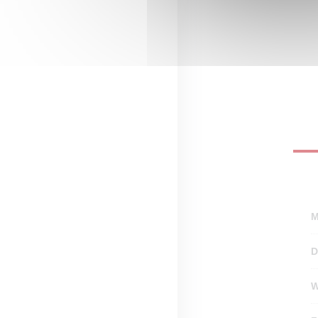
M
D
W