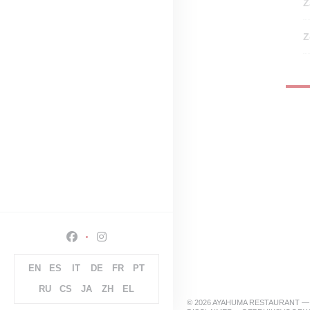
Z
Z
Facebook ((opent in een nieuw venster))
Instagram ((opent in een nieuw venster))
EN
ES
IT
DE
FR
PT
RU
CS
JA
ZH
EL
© 2026 AYAHUMA RESTAURANT 