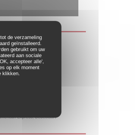
 tot de verzameling
e
aard geïnstalleerd.
rden gebruikt om uw
elateerd aan sociale
OK, accepteer alle',
engemaakt, Latino
zes op elk moment
 klikken.
, Private Hire, Wifi
 American Express, Debetkaart