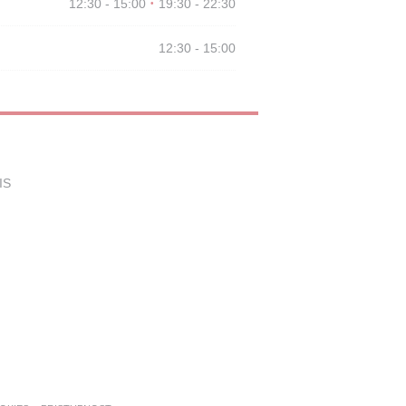
12:30 - 15:00
19:30 - 22:30
•
12:30 - 15:00
((otevře se v novém okně))
IS
e se v novém okně))
((otevře se v novém okně))
M OKNĚ))