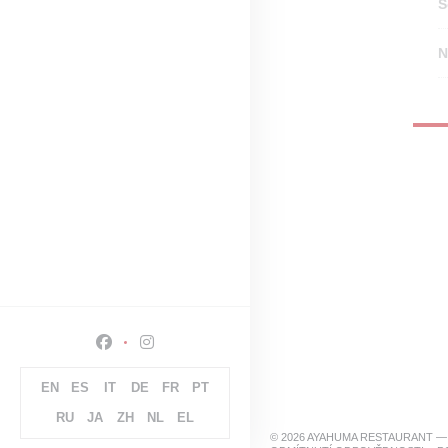
S
N
Facebook ((otevře se v novém okně))
Instagram ((otevře se v novém okně))
EN
ES
IT
DE
FR
PT
RU
JA
ZH
NL
EL
© 2026 AYAHUMA RESTAURANT 