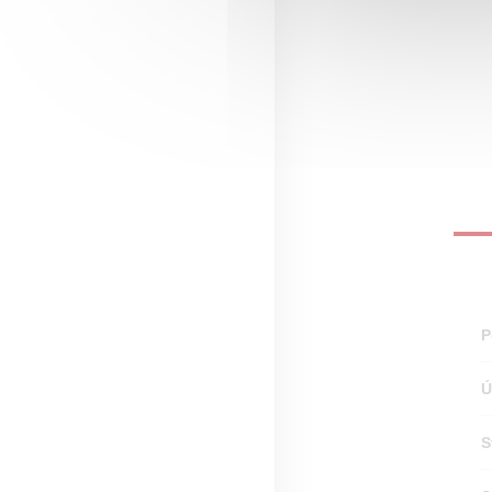
P
Ú
S