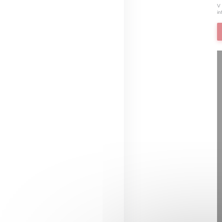
V 
in