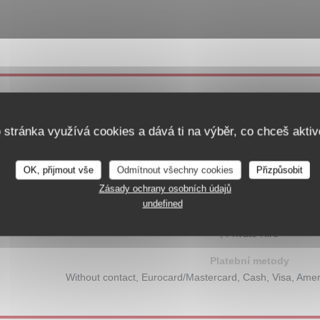
Obecné informace
Kuchyně
o stránka využívá cookies a dává ti na výběr, co chceš aktiv
Produits de saison, fresh product, , 
OK, přijmout vše
Odmítnout všechny cookies
Přizpůsobit
Typ podniku
Zásady ochrany osobních údajů
Restaurant Amérique Latine
undefined
Služby
, Private Hire
Platební metody
Without contact, Eurocard/Mastercard, Cash, Visa, Amer