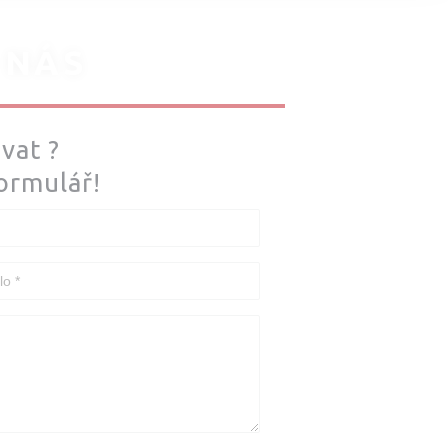
 NÁS
vat ?
ormulář!