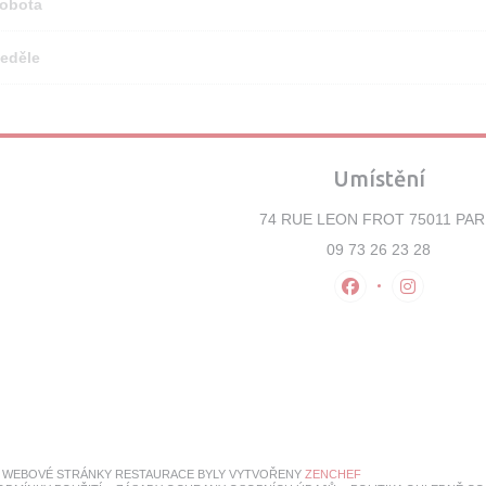
obota
eděle
Umístění
74 RUE LEON FROT 75011 PAR
09 73 26 23 28
Facebook ((otevř
Instagram 
((OTEVŘE SE V NOVÉ
— WEBOVÉ STRÁNKY RESTAURACE BYLY VYTVOŘENY
ZENCHEF