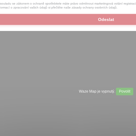
souladu se zákonem o ochraně spotřebitele máte právo odmítnout marketingová volání registr
formací o zpracování vašich údajů si přečtěte naše
zásady ochrany osobních údajů
.
Waze Map je vypnutý.
Povolit