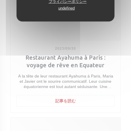
プライバシーポリシー
représentatifs de la double influence mer-montage
et de surprises. On se régale du mote pillo, spécialité
de la cuisine équatorienne.
undefined
de maïs blanc, porc et jus de chorizo, d’un ceviche
au citron et tomates, servi avec bananes plantain et
Maïs, banane plantain, manioc, quinoa... les papilles
pop corn. Les desserts se défendent bien, infusés du
voyagent, comme avec ce mote pillo (14€) à base de
fameux chocolat équatorien aux arômes délicats.
chicharron de porc, jus de chorizo et oeuf mi-cuit ;
Une adresse en or.
ou ces corviche de banane plantain (14€) avec un
salpicon de poulpe et cocolon de quinoa. Deux
Le truc en plus : une ambiance chaleureuse qui
entrées réconfortantes qui nous font découvrir des
donne envie de tout plaquer pour partir loin.
2023/09/30
spécialités que l'on ne connait pas - la cuisine sud-
américaine ne se résume pas aux empanadas !
Restaurant Ayahuma à Paris :
Les prix : entrées entre 11 et 15 €, plats à partir de
22 €.
voyage de rêve en Equateur
Avant de passer aux plats, laissez-vous porter par
les bons conseils de Maria, également chargée des
74 rue Léon Frot, Paris 11e
savants breuvages, qui nous propose une spécialité
A la tête de leur restaurant Ayahuma à Paris, Maria
+33 (0) 9 73 26 23 28
typique des hauteurs équatoriennes, le canelazo
et Javier ont le sourire communicatif. Leur cuisine
ayahuma.fr
(10€), une boisson chaude à la cannelle qu'on
équatorienne est tout autant séduisante. Une
pourrait volontiers boire par litre - mais celle-ci est
adresse qui vaut le détour.
alcoolisée, à boire donc avec modération.
((新しいウィンドウで開きます
記事を読む
Maria et Javier ont le sourire, leur cuisine aussi
Difficile, par la suite, de faire l'impasse sur les belles
viandes, d'une part une échine de porc fermier
Par Thomas Martin
(22€), étonnant écrasé de manioc et maïs tostado,
Publié le 30 Sep 23 à 11:48
d'autre part la généreuse picanha de boeuf argentin
grillé (29€) avec molo de pommes de terre et sauce
« S’il y a encore des bonheurs culinaires à découvrir