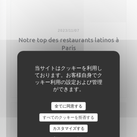
restaurant dont le nom évoque Aya-Huma, une
divinité de l’Équateur qui célèbre la joie de vivre !
Des hauteurs des Andes dont il est originaire, Javier
a quant à lui ramené ses souvenirs d'une cuisine
familiale qu'il twiste à la sauce bistronomique. Autant
2023/11/07
le dire tout de go : les restaurants équatoriens ne
Notre top des restaurants latinos à
sont pas légion à Paris, et les restaurants
équatoriens bistronomiques encore moins !
Paris
On ne saurait donc que trop vous conseiller de
2. Ayahuma | Coup de cœur de la rédaction
passer le pas de cette table résolument solaire,
conviviale et très abordable pour la qualité et la
当サイトはクッキーを利用し
Unique à Paris, cette petite cantine équatorienne (15
quantité dans les assiettes. Un parti pris qui n'est
ております。お客様自身でク
tables) ouverte en 2019 est une pépite encore
pas sans rappeler le restaurant Biondi, et ce n'est
confidentielle. Pressez-vous d’y réserver, avant
ッキー利用の設定および管理
pas étonnant puisque Javier Armijos y a fait ses
((新しいウィンドウで開きます
記事を読む
qu’elle ne soit victime de son succès. Il suffit de
ができます。
armes en tant que chef de cuisine pendant plusieurs
pousser la porte de ce restaurant latino de Paris,
années.
d’entendre le « bienvenuuuuuue » chantant de
Maria, la maîtresse des lieux, et de s’attabler face
Au déjeuner, Ayahuma dévoile des menus
全てに同意する
aux fresques naïves pour se prendre un shot
imbattables, sous les 20€ (!), avec des grands
d’Amérique du Sud en plein cœur. Aux fourneaux :
classiques de la cuisine sud-américaine. Mais pour
すべてのクッキーを拒否する
Javier, le compagnon de Maria. Lui vient de Quito,
de plus belles découvertes encore, mieux vaut se
dans les montagnes, elle de Guayaquil, sur le
jeter sur la carte du soir où se côtoient des plats de
カスタマイズする
Pacifique. Ensemble, ils célèbrent ce riche terroir à
viandes comme de poissons et fruits de mer,
travers une carte courte de plats bourrés de saveurs