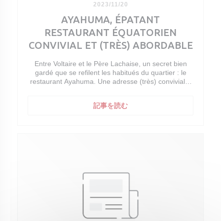
2023/11/20
AYAHUMA, ÉPATANT
RESTAURANT ÉQUATORIEN
CONVIVIAL ET (TRÈS) ABORDABLE
Entre Voltaire et le Père Lachaise, un secret bien
gardé que se refilent les habitués du quartier : le
restaurant Ayahuma. Une adresse (très) conviviale,
(très) savoureuse et (très) abordable. Un grand oui.
Il est de ces adresses que l'on se refile sous le
((新しいウィンドウで開きます
記事を読む
manteau, voire même que l'on aimerait bien garder
pour soi. Ayahuma fait indéniablement partie de
celles-ci ! Entre Voltaire et le cimetière du Père
Lachaise, le restaurant de Maria Rodriguez et Javier
Armijos prodigue, depuis 4 ans déjà, les préceptes
d'une cuisine équatorienne bistronomique, un pied
vers le passé et un pied vers l'avenir.
Le voyage commence dès l'entrée dans ce petit
restaurant de 30 couverts, avec ce mur coloré qui
donne la banane mais aussi et surtout l'accueil qui
est réservé à la clientèle par la patronne, tout en
gentillesse et en bonhomie. Pas étonnant pour un