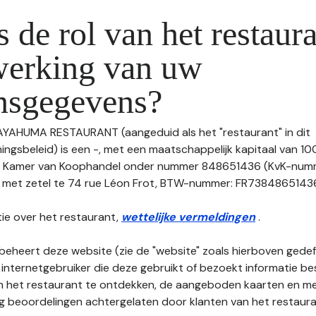
s de rol van het restaura
werking van uw
nsgegevens?
 AYAHUMA RESTAURANT (aangeduid als het "restaurant" in dit
gsbeleid) is een -, met een maatschappelijk kapitaal van 1
de Kamer van Koophandel onder nummer 848651436 (KvK-num
et zetel te 74 rue Léon Frot, BTW-nummer: FR73848651436, te
ie over het restaurant,
wettelijke vermeldingen
.
beheert deze website (zie de "website" zoals hierboven gedefi
 internetgebruiker die deze gebruikt of bezoekt informatie be
an het restaurant te ontdekken, de aangeboden kaarten en men
nog beoordelingen achtergelaten door klanten van het restaura