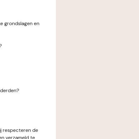
ke grondslagen en
?
n derden?
ij respecteren de
en verzameld te