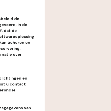
beleid de
evoerd, in de
, dat de
softwareoplossing
 kan beheren en
eservering,
rmatie over
plichtingen en
unt u contact
eronder.
onsgegevens van