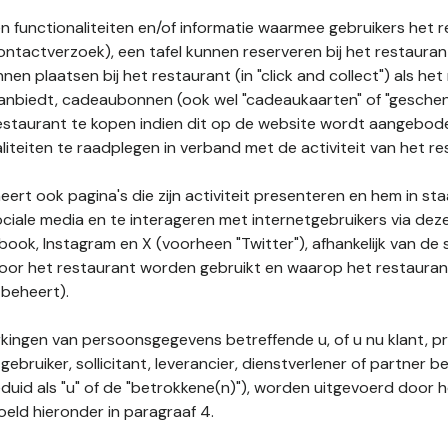
n functionaliteiten en/of informatie waarmee gebruikers het 
ontactverzoek), een tafel kunnen reserveren bij het restauran
nnen plaatsen bij het restaurant (in "click and collect") als he
 aanbiedt, cadeaubonnen (ook wel "cadeaukaarten" of "gesch
estaurant te kopen indien dit op de website wordt aangebo
liteiten te raadplegen in verband met de activiteit van het re
ert ook pagina's die zijn activiteit presenteren en hem in sta
ociale media en te interageren met internetgebruikers via de
book, Instagram en X (voorheen "Twitter"), afhankelijk van de
door het restaurant worden gebruikt en waarop het restauran
 beheert).
ingen van persoonsgegevens betreffende u, of u nu klant, p
gebruiker, sollicitant, leverancier, dienstverlener of partner b
duid als "u" of de "betrokkene(n)"), worden uitgevoerd door 
eld hieronder in paragraaf 4.