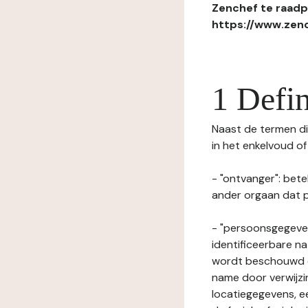
Zenchef te raadpl
https://www.zenc
1 Defin
Naast de termen die
in het enkelvoud o
- "ontvanger": bete
ander orgaan dat p
- "persoonsgegeven
identificeerbare na
wordt beschouwd ee
name door verwijzi
locatiegegevens, ee