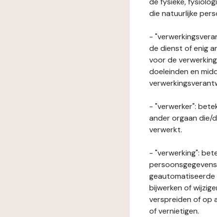
de fysieke, fysiolo
die natuurlijke per
- "verwerkingsveran
de dienst of enig 
voor de verwerking
doeleinden en midde
verwerkingsverant
- "verwerker": bete
ander orgaan die/
verwerkt.
- "verwerking": be
persoonsgegevens o
geautomatiseerde p
bijwerken of wijzig
verspreiden of op a
of vernietigen.