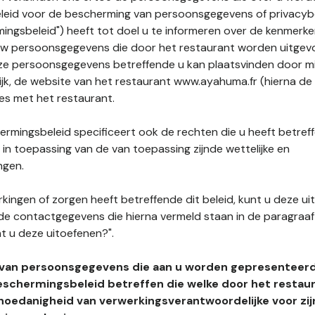
leid voor de bescherming van persoonsgegevens of privacybe
ngsbeleid") heeft tot doel u te informeren over de kenmerke
uw persoonsgegevens die door het restaurant worden uitgev
e persoonsgegevens betreffende u kan plaatsvinden door mid
ijk, de website van het restaurant www.ayahuma.fr (hierna de 
ies met het restaurant.
rmingsbeleid specificeert ook de rechten die u heeft betref
n toepassing van de van toepassing zijnde wettelijke en
ngen.
kingen of zorgen heeft betreffende dit beleid, kunt u deze ui
de contactgegevens die hierna vermeld staan in de paragraaf 
t u deze uitoefenen?".
 van persoonsgegevens die aan u worden gepresenteer
eschermingsbeleid betreffen die welke door het restau
hoedanigheid van verwerkingsverantwoordelijke voor zij