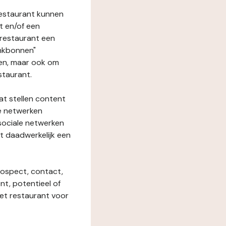
restaurant kunnen
t en/of een
t restaurant een
enkbonnen"
den, maar ook om
staurant.
at stellen content
ze netwerken
 sociale netwerken
t daadwerkelijk een
rospect, contact,
ent, potentieel of
het restaurant voor