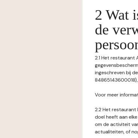
2 Wat i
de ver
persoo
2.1 Het restaurant
gegevensbeschermin
ingeschreven bij 
84865143600018), m
Voor meer informat
2.2 Het restaurant 
doel heeft aan elke
om de activiteit v
actualiteiten, of 