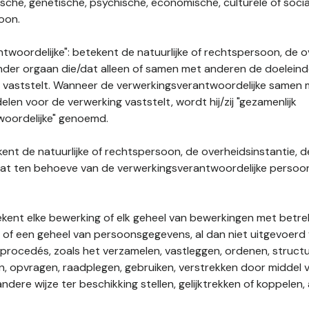
gische, genetische, psychische, economische, culturele of socia
soon.
twoordelijke": betekent de natuurlijke of rechtspersoon, de o
ander orgaan die/dat alleen of samen met anderen de doelein
 vaststelt. Wanneer de verwerkingsverantwoordelijke samen
len voor de verwerking vaststelt, wordt hij/zij "gezamenlijk
woordelijke" genoemd.
kent de natuurlijke of rechtspersoon, de overheidsinstantie, d
dat ten behoeve van de verwerkingsverantwoordelijke perso
tekent elke bewerking of elk geheel van bewerkingen met betre
f een geheel van persoonsgegevens, al dan niet uitgevoerd 
rocedés, zoals het verzamelen, vastleggen, ordenen, structu
en, opvragen, raadplegen, gebruiken, verstrekken door middel
ndere wijze ter beschikking stellen, gelijktrekken of koppelen