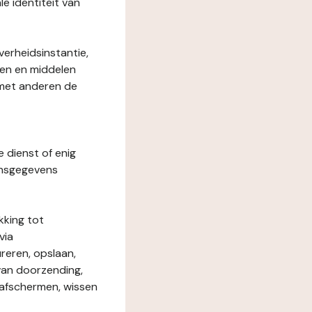
le identiteit van
verheidsinstantie,
den en middelen
 met anderen de
e dienst of enig
onsgegevens
kking tot
via
reren, opslaan,
 van doorzending,
, afschermen, wissen