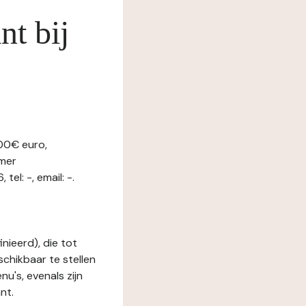
nt bij
000€ euro,
mer
l: -, email: -.
nieerd), die tot
schikbaar te stellen
u's, evenals zijn
nt.