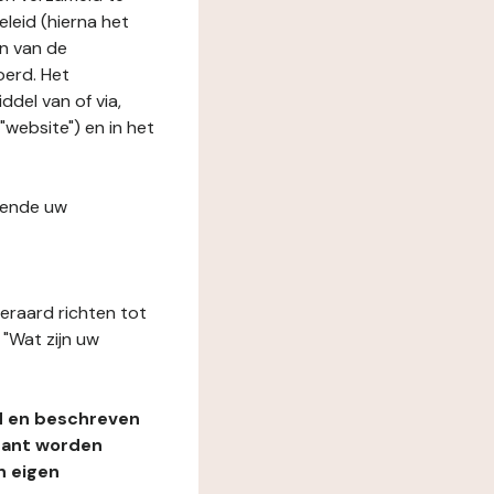
leid (hierna het
n van de
oerd. Het
del van of via,
"website") en in het
fende uw
teraard richten tot
"Wat zijn uw
d en beschreven
rant worden
n eigen