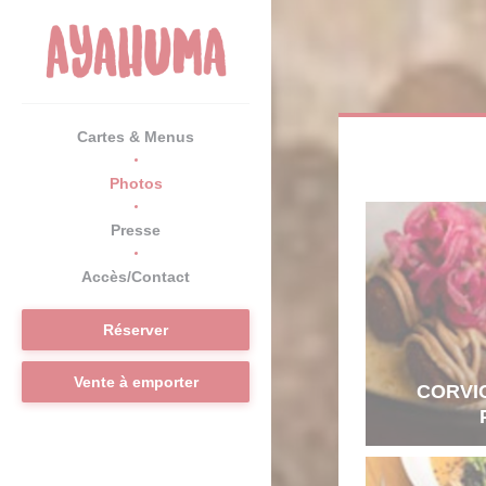
Personnalisation de vos choix en matière de cookies
Cartes & Menus
Photos
Presse
Accès/Contact
Réserver
Vente à emporter
CORVI