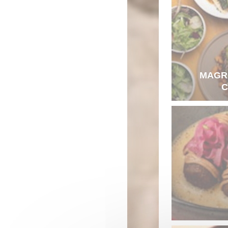
MAGR
C