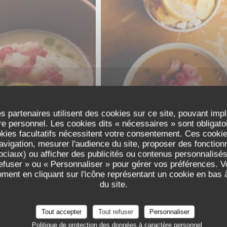
CHE JIPIJAPA
ENCEBOLLADO GUAYA
s partenaires utilisent des cookies sur ce site, pouvant impl
e personnel. Les cookies dits « nécessaires » sont obligatoir
okies facultatifs nécessitent votre consentement. Ces cookies
avigation, mesurer l'audience du site, proposer des fonctionna
ciaux) ou afficher des publicités ou contenus personnalisés
refuser » ou « Personnaliser » pour gérer vos préférences. 
oment en cliquant sur l'icône représentant un cookie en bas
du site.
MAGRET DE CANARD
Tout accepter
Tout refuser
Personnaliser
A LA PLANCHA
COLORADO
Politique de protection des données à caractère personnel