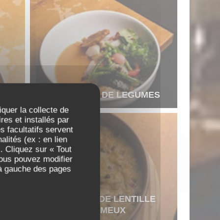
CO
ENCOCADO DE LEGUMES
iquer la collecte de
es et installés par
 facultatifs servent
lités (ex : en lien
. Cliquez sur « Tout
Vous pouvez modifier
 à gauche des pages
RIZ MORO DE LENTILLE
CREMEUX