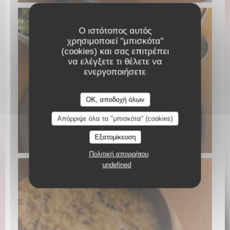
Ο ιστότοπος αυτός
χρησιμοποιεί "μπισκότα"
(cookies) και σας επιτρέπει
να ελέγξετε τι θέλετε να
ενεργοποιήσετε
OK, αποδοχή όλων
Απόρριψε όλα τα "μπισκότα" (cookies)
Εξατομίκευση
MAGRET DE CANARD COLORADO
Πολιτική απορρήτου
undefined