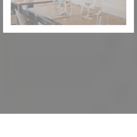
ε νέο παράθυρο))
ίγει σε νέο παράθυρο))
© 2026 AYAHUMA RESTAURANT — Η ΙΣΤΟΣΕΛΊΔΑ ΤΟΥ ΕΣΤΙΑΤΟΡΊΟΥ
((ΑΝΟΊΓΕΙ ΣΕ ΝΈΟ ΠΑΡΆ
ΔΗΜΙΟΥΡΓΉΘΗΚΕ ΑΠΌ
ZENCHEF