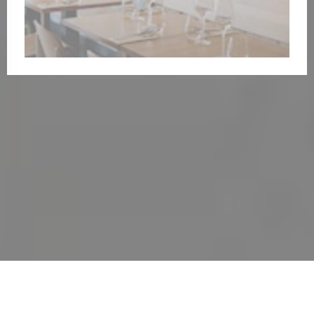
nouvelle fenêtre))
e une nouvelle fenêtre))
© 2026 AYAHUMA RESTAURANT — CRÉATION DE SITE INTERNET
((OUVRE UNE NOUVELLE 
RESTAURANT AVEC
ZENCHEF