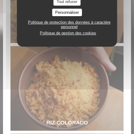
Tout refuser
Personnaliser
Politique de protection des données à caractère
personnel
Politique de gestion des cookies
RIZ MORO DE LENTILLE CREMEUX
RIZ COLORADO