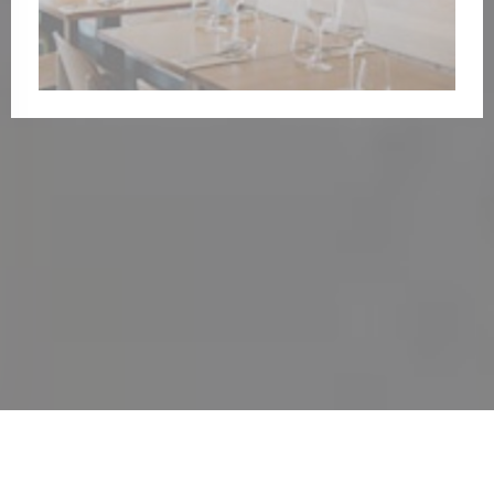
nouvelle fenêtre))
e une nouvelle fenêtre))
© 2026 AYAHUMA RESTAURANT — CRÉATION DE SITE INTERNET
((OUVRE UNE NOUVELLE 
RESTAURANT AVEC
ZENCHEF