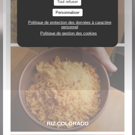
Tout refuser
Personnaliser
Politique de protection des données à caractère
personnel
Politique de gestion des cookies
RIZ MORO DE LENTILLE CREMEUX
RIZ COLORADO