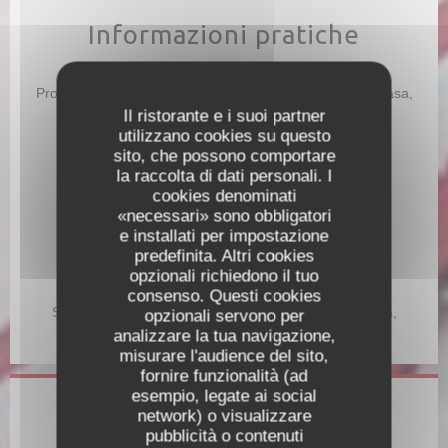
Informazioni pratiche
Cucina
Prodotti di stagione, Cucina Creativa, Fresco, Fatto in casa,
Latino
Il ristorante e i suoi partner
utilizzano cookies su questo
Tipologia
sito, che possono comportare
Ristorante latino americano
la raccolta di dati personali. I
cookies denominati
Servizi
«necessari» sono obbligatori
Organizzazione di eventi, Gruppi, Accesso disabili,
e installati per impostazione
Privatizzazione, Wifi
predefinita. Altri cookies
opzionali richiedono il tuo
Metodo di pagamento
consenso. Questi cookies
Senza contatto, Eurocard / Mastercard, Contanti, Visa,
opzionali servono per
American Express, Bancomat
analizzare la tua navigazione,
misurare l'audience del sito,
fornire funzionalità (ad
esempio, legate ai social
Orari
network) o visualizzare
pubblicità o contenuti