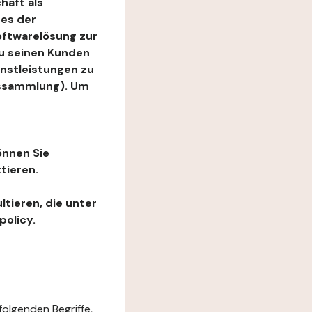
haft als
es der
Softwarelösung zur
zu seinen Kunden
enstleistungen zu
ngssammlung). Um
önnen Sie
tieren.
ltieren, die unter
policy.
folgenden Begriffe,