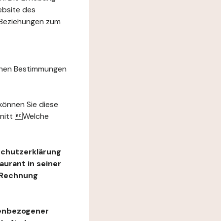
ebsite des
 Beziehungen zum
chen Bestimmungen
können Sie diese
hnitt Welche
schutzerklärung
urant in seiner
e Rechnung
nenbezogener