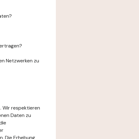
aten?
ertragen?
len Netzwerken zu
. Wir respektieren
genen Daten zu
die
er
n. Die Erhebung