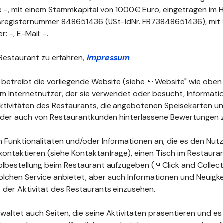
ne -, mit einem Stammkapital von 1000€ Euro, eingetragen im 
sregisternummer 848651436 (USt-IdNr. FR73848651436), mit S
 -, E-Mail: -.
Restaurant zu erfahren,
Impressum
.
 betreibt die vorliegende Website (siehe Website" wie oben d
dem Internetnutzer, der sie verwendet oder besucht, Informat
 Aktivitäten des Restaurants, die angebotenen Speisekarten 
 oder auch von Restaurantkunden hinterlassene Bewertungen 
 Funktionalitäten und/oder Informationen an, die es den Nutz
kontaktieren (siehe Kontaktanfrage), einen Tisch im Restauran
lbestellung beim Restaurant aufzugeben (Click and Collect")
olchen Service anbietet, aber auch Informationen und Neuigke
der Aktivität des Restaurants einzusehen.
waltet auch Seiten, die seine Aktivitäten präsentieren und es